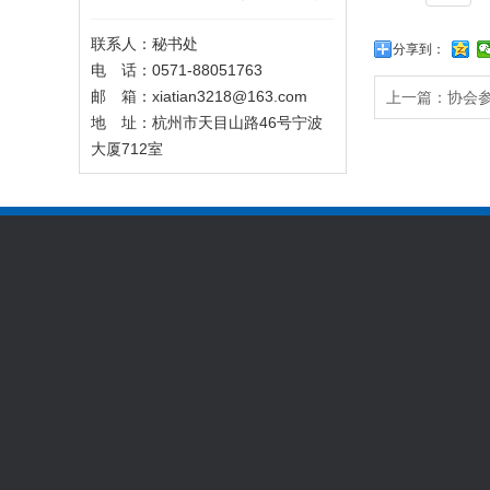
联系人：秘书处
分享到：
电 话：0571-88051763
邮 箱：xiatian3218@163.com
上一篇：
协会
地 址：杭州市天目山路46号宁波
大厦712室
协会概况
行业动态
协会工作