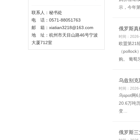
示，今年第
联系人：秘书处
电 话：0571-88051763
邮 箱：xiatian3218@163.com
俄罗斯真
地 址：杭州市天目山路46号宁波
时间：2026-
大厦712室
欧盟第2
（poll
购。 葡萄
乌兹别克
时间：2026-
乌spot
20.6万
变…
俄罗斯三