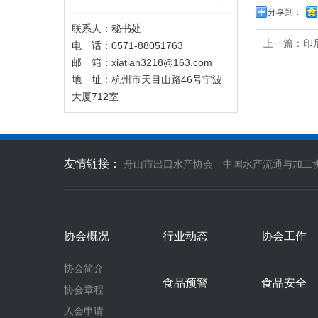
分享到：
联系人：秘书处
上一篇：
印
电 话：0571-88051763
邮 箱：xiatian3218@163.com
地 址：杭州市天目山路46号宁波
大厦712室
友情链接：
舟山市出口水产协会
中国水产流通与加工
协会概况
行业动态
协会工作
协会简介
食品预警
食品安全
协会章程
入会申请