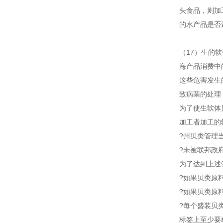
头食品，则加
的水产品是否
（17）生的软
海产品消费中
这些危害发生
致病菌的处理
为了使生软体
加工者加工的
?州贝类管理
?未被联邦政
为了达到上述
?如果贝类原
?如果贝类原
?每个盛装贝
标签上至少要