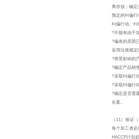
离存放；确定
预定的纠偏行
纠偏行动。纠
?不能有由于
?偏差的原因
采用法规规定
?将受影响的
?确定产品销
?采取纠偏行
?采取纠偏行
?确定是否需
在案。
（11）验证（
每个加工者必
HACCP计