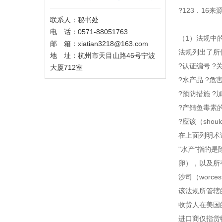
?123．16
联系人：秘书处
电 话：0571-88051763
（1）法规中的
邮 箱：xiatian3218@163.com
法规列出了所
地 址：杭州市天目山路46号宁波
?认证编号 ?
大厦712室
?水产品 ?危
?预防措施 ?
?产鲭鱼毒素的
?应该（sho
在上面列明术
"水产"指的
卵），以及所
沙司（worce
该法规所管辖
收货人在美国
进口商仅指货