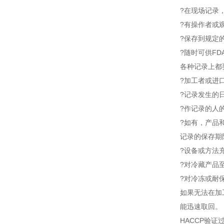
?在现场记录
?有操作者或
?保存到规定
?随时可供F
各种记录上都
?加工者或进
?记录发生的
?作记录的人
?如有，产品
记录的保存期
?设备或方法
?对冷藏产品
?对冷冻或耐
如果无法在加
能迅速取回。
HACCP验