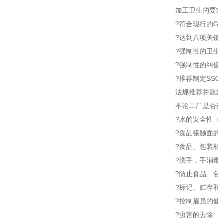
加工卫生的要
?符合现行的
?达到八项关
?强制性的卫
?强制性的纠
?推荐制定SS
法规推荐并鼓
不论工厂是否
?水的安全性
?食品接触面
?食品、包装
?洗手，手消
?防止食品、
?标记、贮存
?控制雇员的
?虫害的去除