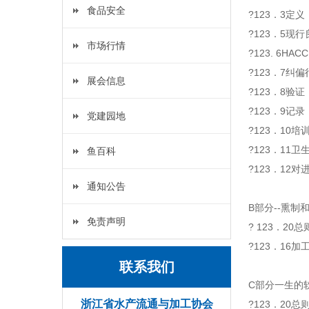
食品安全
?123．3定义
?123．5现
市场行情
?123. 6HA
?123．7纠
展会信息
?123．8验证
?123．9记录
党建园地
?123．10培
?123．11
鱼百科
?123．12
通知公告
B部分--熏
免责声明
? 123．20
?123．16
联系我们
C部分一生的
浙江省水产流通与加工协会
?123．20总