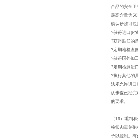
产品的安全卫
最高含量为50
确认步骤可包
?获得进口货
?获得胜任的
?定期地检查
?获得国外加工
?定期检测进
?执行其他的
法规允许进口
认步骤已经完
的要求。
（16）熏制和
梭状肉毒芽孢
予以控制。有