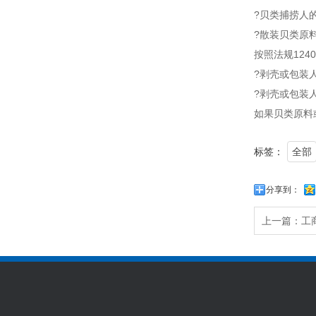
?贝类捕捞人
?散装贝类原
按照法规12
?剥壳或包装
?剥壳或包装
如果贝类原料
标签：
全部
分享到：
上一篇：
工