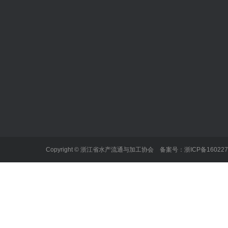
协会概况
行业动态
协会工作
协会简介
食品预警
食品安全
协会章程
入会申请
展会信息
鱼百科
联系我们
Copyright © 浙江省水产流通与加工协会 备案号：
浙ICP备16022