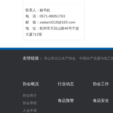
联系人：秘书处
电 话：0571-88051763
邮 箱：xiatian3218@163.com
地 址：杭州市天目山路46号宁波
大厦712室
友情链接：
舟山市出口水产协会
中国水产流通与加工
协会概况
行业动态
协会工作
协会简介
食品预警
食品安全
协会章程
入会申请