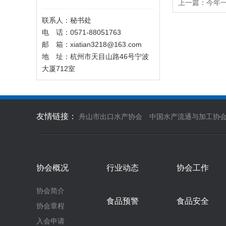
上一篇：
今年
联系人：秘书处
电 话：0571-88051763
邮 箱：xiatian3218@163.com
地 址：杭州市天目山路46号宁波
大厦712室
友情链接：
舟山市出口水产协会
中国水产流通与加工协
协会概况
行业动态
协会工作
协会简介
食品预警
食品安全
协会章程
入会申请