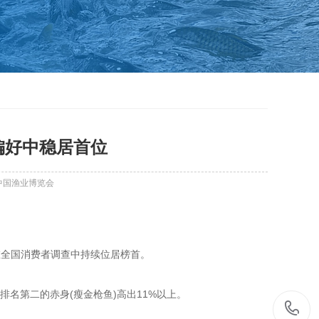
偏好中稳居首位
中国渔业博览会
材，在全国消费者调查中持续位居榜首。
较排名第二的赤身(瘦金枪鱼)高出11%以上。