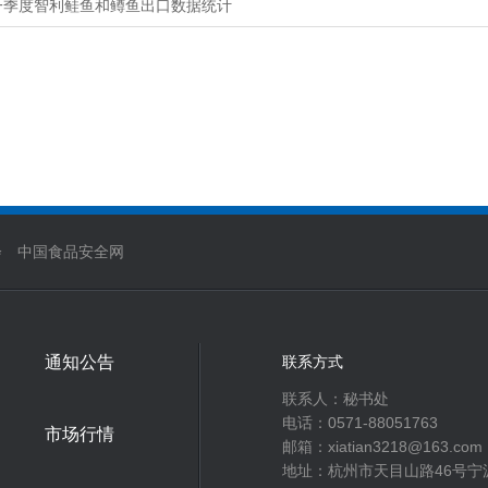
一季度智利鲑鱼和鳟鱼出口数据统计
会
中国食品安全网
通知公告
联系方式
联系人：秘书处‬
电话：0571-88051763
市场行情
邮箱：xiatian3218@163.com
地址：杭州市天目山路46号宁波