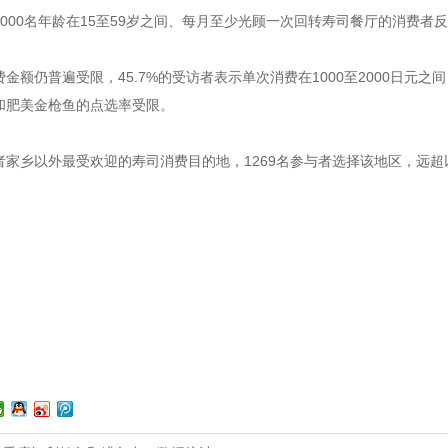
000名年龄在15至59岁之间、每月至少光顾一次回转寿司餐厅的消费者
金额仍普遍受限，45.7%的受访者表示单次消费在1000至2000日元之
和肥美金枪鱼的点选率受限。
家乡以外最受欢迎的寿司消费目的地，1269名参与者选择该地区，远超