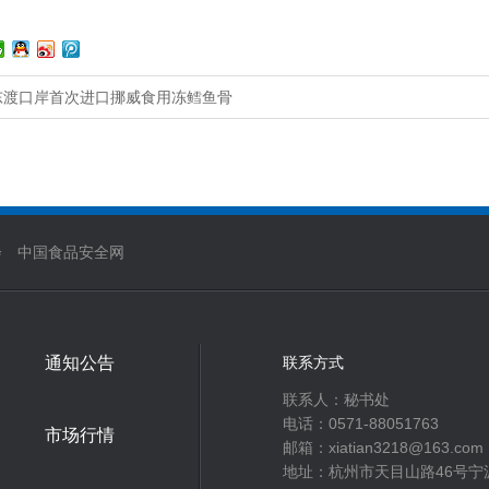
东渡口岸首次进口挪威食用冻鳕鱼骨
会
中国食品安全网
通知公告
联系方式
联系人：秘书处‬
电话：0571-88051763
市场行情
邮箱：xiatian3218@163.com
地址：杭州市天目山路46号宁波