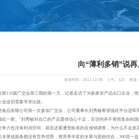
向“薄利多销”说再
发布时间：2011-11-09
人气：
122
来源
在第
110
届广交会第三期的第一天，记者走访了
30
多家农产品出口企业，绝
企业迫切需要寻求出路。
然食品有限公司第一次参加广交会，公司董事长刘秀敏希望借此平台进军
独此一家。
”
刘秀敏对自己的产品显得信心十足，言语间并不畏惧复杂的国
竞争力也没有利润空间，甚至还要遭受欧美的反侵销调查，为什么不走差
口水果或面条都没有竞争优势，将营养丰富的水果与面粉结合，
300
克一盒