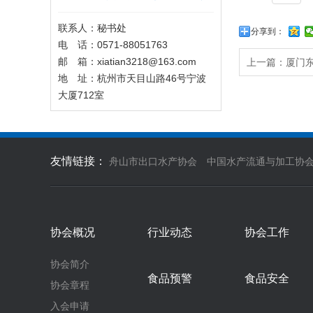
联系人：秘书处
分享到：
电 话：0571-88051763
邮 箱：xiatian3218@163.com
上一篇：
厦门
地 址：杭州市天目山路46号宁波
大厦712室
友情链接：
舟山市出口水产协会
中国水产流通与加工协
协会概况
行业动态
协会工作
协会简介
食品预警
食品安全
协会章程
入会申请