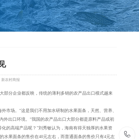
见
：新农村商报
大部分企业都反映，传统的薄利多销的农产品出口模式越来
海外市场。
“
这是我们不用加水研制的水果面条，天然、营养、
内外出口环境。
“
我国的农产品出口大部分都是原料产品或初
异化的高端产品呢？
”
刘秀敏认为，海南有得天独厚的水果资
的水果面条的售价在
40
元左右，而普通面条的售价只有
4
元左