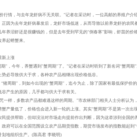
降价行情，与去年龙虾病不无关联。”记者在采访时，一位高邮的养殖户介
。正因为去年龙虾病暴发后，龙虾市场低迷，从而导致以前养龙虾的农民
几年养沼虾还是很赚钱的，但是去年受到罕见的“倒春寒”影响，虾苗的价
改养起螃蟹来。
重新上涨
周期
"
，今年，养蟹遇到
"
蟹周期
"
了。”记者在采访时听到了新名词“蟹周期
上势必导致供大于求，各种农产品相继出现价格低谷。
”、“猪周期”，到如今出现的“蟹周期”，迄今为止，除了国家有最低保护
低谷产生的原因，几乎都与供大于求有关。
魔咒一样，多数农产品都难逃这样的周期。”市农林部门相关人士分析认为
螃蟹产量低了，价格也会进入新一轮的上涨。其实“蟹周期”不是第一次出
农民提供帮助，但却没法对市场走向提前作出判断，因为这牵涉到全国的
，政府可以在全国范围设立农产品期货指数，期货市场发布的指数能起到“
计划地组织生产。
(
陈高君 李晓明
)