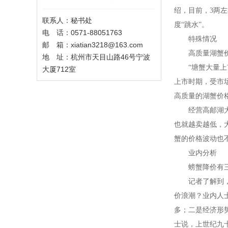
绍，目前，
3
两左
联系人：秘书处
度“跳水”。
电 话：0571-88051763
特殊情况
邮 箱：xiatian3218@163.com
高质量湖蟹
地 址：杭州市天目山路46号宁波
“塘蟹大量
大厦712室
上市时期，受市
高质量的湖蟹价
经营高邮湖
也就越卖越低，
蟹的价格波动也
业内分析
螃蟹降价有
记者了解到
价浪潮？业内人
多；二是经济形
士说，上世纪九