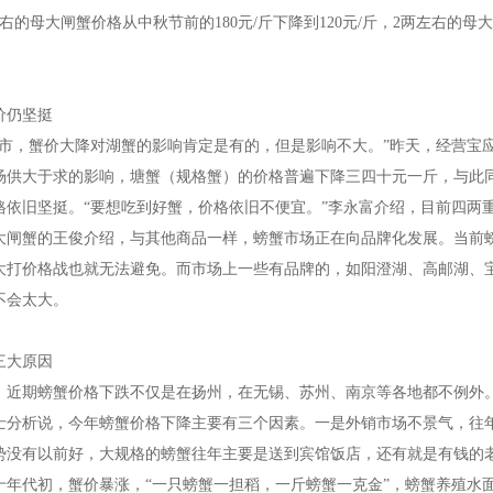
右的母大闸蟹价格从中秋节前的
180
元
/
斤下降到
120
元
/
斤，
2
两左右的母大
价仍坚挺
上市，蟹价大降对湖蟹的影响肯定是有的，但是影响不大。”昨天，经营宝
场供大于求的影响，塘蟹（规格蟹）的价格普遍下降三四十元一斤，与此
格依旧坚挺。“要想吃到好蟹，价格依旧不便宜。”李永富介绍，目前四两
大闸蟹的王俊介绍，与其他商品一样，螃蟹市场正在向品牌化发展。当前
大打价格战也就无法避免。而市场上一些有品牌的，如阳澄湖、高邮湖、
不会太大。
三大原因
，近期螃蟹价格下跌不仅是在扬州，在无锡、苏州、南京等各地都不例外
士分析说，今年螃蟹价格下降主要有三个因素。一是外销市场不景气，往
势没有以前好，大规格的螃蟹往年主要是送到宾馆饭店，还有就是有钱的
十年代初，蟹价暴涨，“一只螃蟹一担稻，一斤螃蟹一克金”，螃蟹养殖水