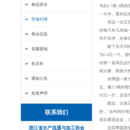
食品安全
号的
1.7
两
-2
两的
一大半。看到记
市场行情
旁边一位正
价格只有几块钱
展会信息
供不应求，价格
除了乐天玛
党建园地
为
6.4
元一只。据
价格一直高位运
鱼百科
很火爆，唯独大
通知公告
四季园一家
元。像
3.5
两的母
免责声明
95
元一斤，还卖
随后，记者
联系我们
的，“去年的行
现在看我这边，
2
浙江省水产流通与加工协会
在四季园菜