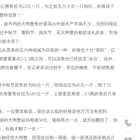
的公蟹售价为
22
元一只，与之前五六十元一只相比，价格掉了
蟹特划算！”
说，超市内的大闸蟹售价要高出外面水产市场不少，没想到现在
着过中秋节、重阳节、国庆节，买大闸蟹的都是送礼的多，市场
比较冷清了。
从原来的五六种缩减为目前的一种，价格也十分“亲民”，仅
螃蟹重量在
2-2.5
两之间，可以说售价已经跌至“冰点”。此外，
的招牌也被撤下，在记者采访过程中，旁边的鲫鱼、牛蛙销售都
蟹中秋节前售价为
80
元一斤，而现在仅为
45
元一斤，降了
35
的母蟹售价仅为
185
元一斤，公蟹更是离谱，
4.5
两的售价只有
做。一位蟹老板说，现在这么低的价格是他万万没有想到
级的大闸蟹起码相差
50
元，规格再大一点，就开始翻倍了。你
，价格才翻了一倍！”
板都经营大闸蟹，而现在仅剩一两家。据一家酒店的采购员介