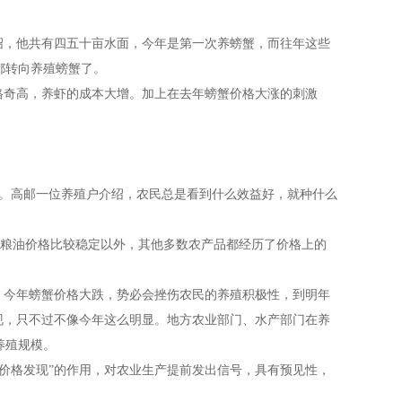
绍，他共有四五十亩水面，今年是第一次养螃蟹，而往年这些
都转向养殖螃蟹了。
格奇高，养虾的成本大增。加上在去年螃蟹价格大涨的刺激
”。高邮一位养殖户介绍，农民总是看到什么效益好，就种什么
价的粮油价格比较稳定以外，其他多数农产品都经历了价格上的
，今年螃蟹价格大跌，势必会挫伤农民的养殖积极性，到明年
现，只不过不像今年这么明显。地方农业部门、水产部门在养
养殖规模。
价格发现”的作用，对农业生产提前发出信号，具有预见性，