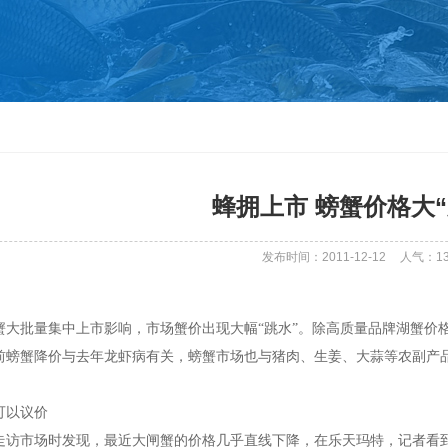
蜂拥上市 螃蟹价格大“
发布时间：2011-12-12
人气：
1
蟹大批量集中上市影响，市场蟹价出现大幅“跳水”。除高质量品牌湖蟹价
前螃蟹降价与去年龙虾病有关，螃蟹市场也与猪肉、生姜、大蒜等农副产品
可以议价
走访市场时发现，最近大闸蟹的价格几乎直线下降，在乐天玛特，记者看