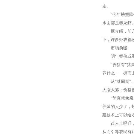
走。
“今年螃蟹
水面都是养龙虾
据介绍，前
下，许多虾农都
市场前瞻
明年蟹价或
“养猪有
"
猪
养什么，一拥而
从“菜周期
大涨大落；价格
“简直就像
养殖的人少了，
殖技术上可以给
该人士呼吁
从而引导农民有