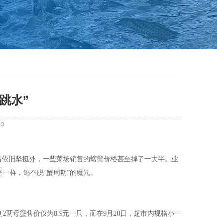
跳水”
33
格依旧坚挺外，一些菜场销售的螃蟹价格甚至掉了一大半。业
一样，逃不脱“蟹周期”的魔咒。
到
2
两母蟹售价仅为
8.9
元一只，而在
9
月
20
日，超市内规格小一