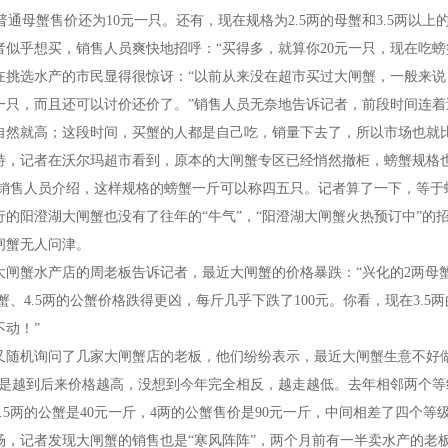
普通母蟹售价还为
10
元一只。还有，现在规格为
2.5
两的母蟹和
3.5
两以上
者似乎想买，销售人员爽快地招呼：“买得多，就算你
20
元一只，现在吃螃
在挑选水产的市民显得很惊讶：“以前从来没在超市买过大闸蟹，一般来
一只，而且还可以讨价还价了。”销售人员无奈地告诉记者，前段时间连
自然就高；这段时间，买蟹的人都是自己吃，销量下去了，所以市场也就
特，记者在沃尔玛超市看到，原本的大闸蟹专区已经悄然撤柜，螃蟹规格也
销售人员介绍，这样规格的螃蟹一斤可以称四五只。记者算了一下，等于
行的阳澄湖大闸蟹也没有了往年的“牛气”，“阳澄湖大闸蟹火热预订中”
闸蟹无人问津。
大闸蟹水产店的周老板告诉记者，最近大闸蟹的价格暴跌：“兴化的
2
两母
蟹、
4.5
两的公蟹价格跌得更凶，每斤几乎下跌了
100
元。你看，现在
3.5
两
不动！”
又随机询问了几家大闸蟹店的老板，他们纷纷表示，最近大闸蟹生意不好
情是越到后来价格越高，没想到今年完全相反，越走越低。去年相邻两个等
.5
两的公蟹是
40
元一斤，
4
两的公蟹售价是
90
元一斤，中间相差了四个等级
场，记者发现大闸蟹的销售也是“寒风阵阵”，两个月前有一半卖水产的老