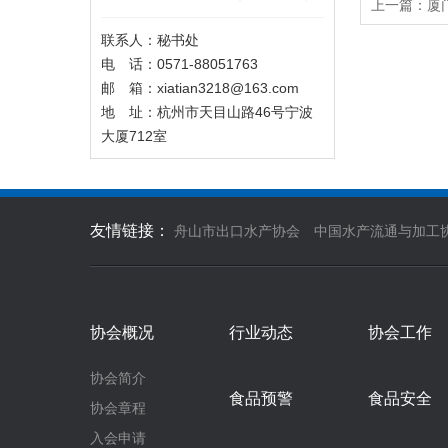
上一篇：
厦
联系人：秘书处
电 话：0571-88051763
邮 箱：xiatian3218@163.com
地 址：杭州市天目山路46号宁波
大厦712室
友情链接：
舟山市出口水产协会
中国水产流通与加工
协会概况
行业动态
协会工作
协会简介
食品预警
食品安全
协会章程
入会申请